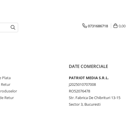
0731686718
0,00
DATE COMERCIALE
 Plata
PATRIOT MEDIA S.R.L.
e Retur
J2025010707008
Produselor
RO52076478
de Retur
Str. Fabrica De Chibrituri 13-15
Sector 3, Bucuresti