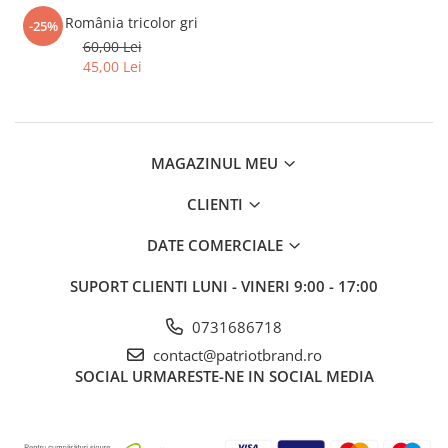
Fular România tricolor gri
-25%
60,00 Lei
45,00 Lei
MAGAZINUL MEU
CLIENTI
DATE COMERCIALE
SUPORT CLIENTI
LUNI - VINERI 9:00 - 17:00
0731686718
contact@patriotbrand.ro
SOCIAL
URMARESTE-NE IN SOCIAL MEDIA