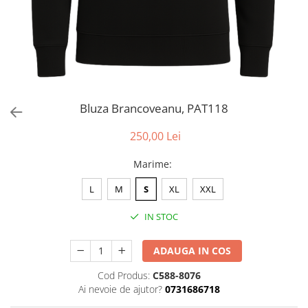
Bluza Brancoveanu, PAT118
250,00 Lei
Marime
:
L
M
S
XL
XXL
IN STOC
ADAUGA IN COS
Cod Produs:
C588-8076
Ai nevoie de ajutor?
0731686718