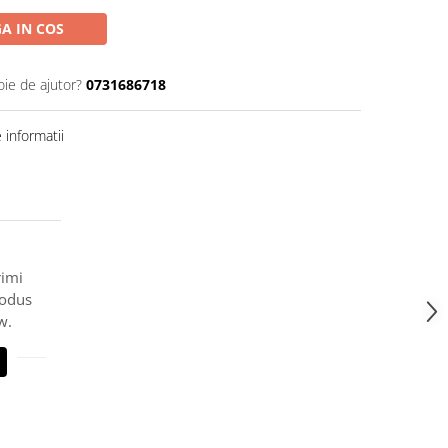
A IN COS
oie de ajutor?
0731686718
informatii
rimi
rodus
w.