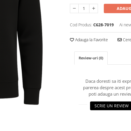
ADAUG
Cod Produs:
C628-7019
Ai nev
Adauga la Favorite
Cere 
Review-uri
(0)
Daca doresti sa iti exp
parerea despre acest p
poti adauga un revie
SCRIE UN REVIEW