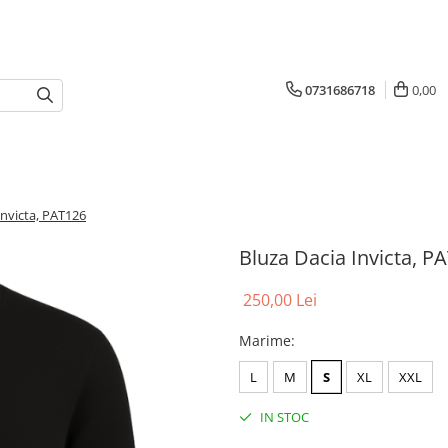
0731686718
0,00
Invicta, PAT126
Bluza Dacia Invicta, P
250,00 Lei
Marime
:
L
M
S
XL
XXL
IN STOC