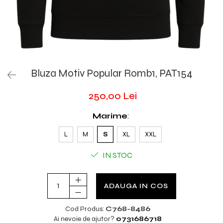
Bluza Motiv Popular Romb1, PAT154
250,00 Lei
Marime
:
L
M
S
XL
XXL
IN STOC
ADAUGA IN COS
Cod Produs:
C768-8486
Ai nevoie de ajutor?
0731686718