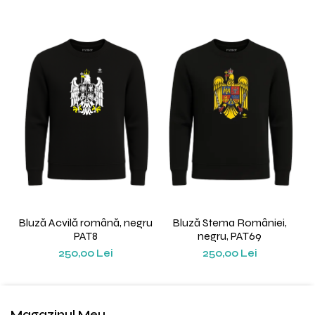
Bluză Acvilă română, negru
Bluză Stema României,
PAT8
negru, PAT69
250,00 Lei
250,00 Lei
Magazinul Meu