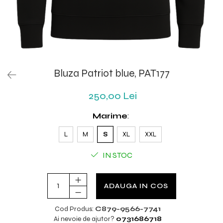
Bluza Patriot blue, PAT177
250,00 Lei
Marime
:
L
M
S
XL
XXL
IN STOC
ADAUGA IN COS
Cod Produs:
C879-9566-7741
Ai nevoie de ajutor?
0731686718