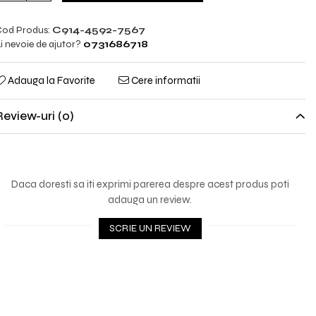
od Produs:
C914-4592-7567
i nevoie de ajutor?
0731686718
Adauga la Favorite
Cere informatii
Review-uri
(0)
Daca doresti sa iti exprimi parerea despre acest produs poti
adauga un review.
SCRIE UN REVIEW