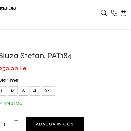
EMIUM
Bluza Stefan, PAT184
250,00 Lei
Marime
:
L
M
S
XL
XXL
IN STOC
ADAUGA IN COS