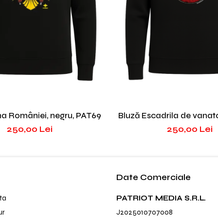
a României, negru, PAT69
Bluză Escadrila de vanato
PAT86
250,00 Lei
250,00 Lei
Date Comerciale
ta
PATRIOT MEDIA S.R.L.
ur
J2025010707008