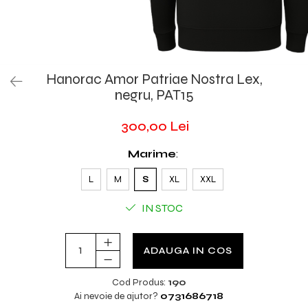
Hanorac Amor Patriae Nostra Lex,
negru, PAT15
300,00 Lei
Marime
:
L
M
S
XL
XXL
IN STOC
ADAUGA IN COS
Cod Produs:
190
Ai nevoie de ajutor?
0731686718