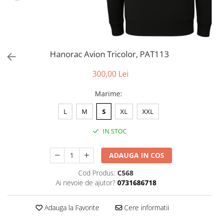
Hanorac Avion Tricolor, PAT113
300,00 Lei
Marime
:
L
M
S
XL
XXL
IN STOC
ADAUGA IN COS
Cod Produs:
C568
Ai nevoie de ajutor?
0731686718
Adauga la Favorite
Cere informatii