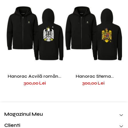
Hanorac Acvilă română,
Hanorac Stema
H
negru PAT7
României, negru, PAT68
300,00 Lei
300,00 Lei
Magazinul Meu
Clienti