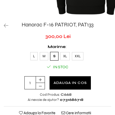
Hanorac F-16 PATRIOT, PAT133
300,00 Lei
Marime
:
L
M
S
XL
XXL
IN STOC
ADAUGA IN COS
Cod Produs:
C668
Ai nevoie de ajutor?
0731686718
Adauga la Favorite
Cere informatii