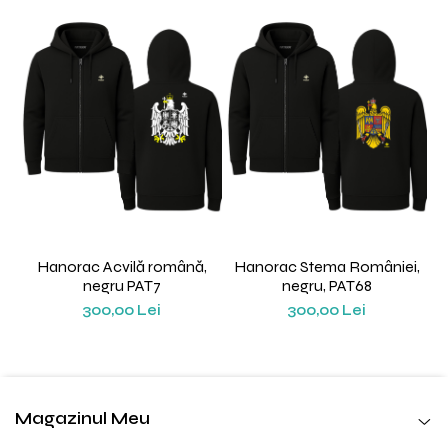
Hanorac Acvilă română,
Hanorac Stema României,
negru PAT7
negru, PAT68
300,00 Lei
300,00 Lei
Magazinul Meu