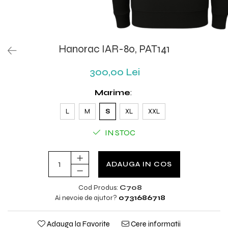
Hanorac IAR-80, PAT141
300,00 Lei
Marime
:
L
M
S
XL
XXL
IN STOC
ADAUGA IN COS
Cod Produs:
C708
Ai nevoie de ajutor?
0731686718
Adauga la Favorite
Cere informatii