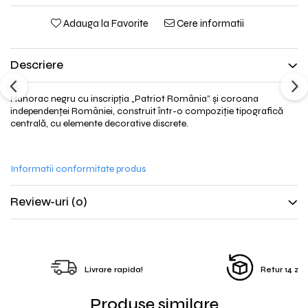
Adauga la Favorite
Cere informatii
Descriere
Hanorac negru cu inscripția „Patriot România” și coroana
independenței României, construit într-o compoziție tipografică
centrală, cu elemente decorative discrete.
Informatii conformitate produs
Review-uri
(0)
Livrare rapida!
Retur 14 zile
Produse similare