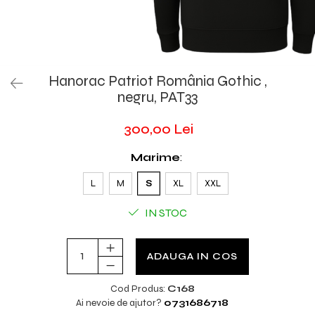
Hanorac Patriot România Gothic ,
negru, PAT33
300,00 Lei
Marime
:
L
M
S
XL
XXL
IN STOC
ADAUGA IN COS
Cod Produs:
C168
Ai nevoie de ajutor?
0731686718