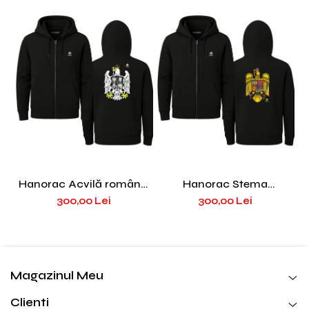
Hanorac Acvilă română,
Hanorac Stema
H
negru PAT7
României, negru, PAT68
300,00 Lei
300,00 Lei
Magazinul Meu
Clienti