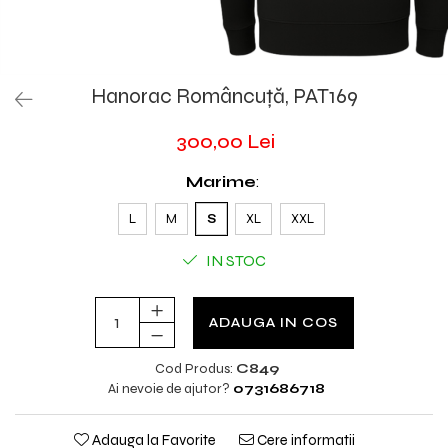
Hanorac Româncuță, PAT169
300,00 Lei
Marime
:
L
M
S
XL
XXL
IN STOC
ADAUGA IN COS
Cod Produs:
C849
Ai nevoie de ajutor?
0731686718
Adauga la Favorite
Cere informatii