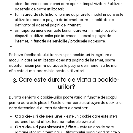
identificarea oricaror erori care apar in timpul vizitarii / utilizarii
acesteia de catre utilizatori;
furnizarea de statistici anonime cu privire la modul in care este
utilizata aceasta pagina de internet catre , in calitate de
detinator al acestei pagini de internet;
anticiparea unor eventuale bunuri care vor fi in viitor puse la
dispozitia utilizatorilor prin intermediul acestei pagini de
internet, in functie de serviciile / produsele accesate.
Pe baza feedback-ului transmis prin cookie-uri in legatura cu
modul in care se utilizeaza aceasta pagina de internet, poate
adopta masuri pentru ca aceasta pagina de internet sa fie mai
eficienta si mai accesibila pentru utilizatori.
3. Care este durata de viata a cookie-
urilor?
Durata de viata a cookie-urilor poate varia in functie de scopul
pentru care este plasat. Exista urmatoarele categorii de cookie-uri
care determina si durata de viata a acestora:
Cookie-uri de sesiune
- este un cookie care este sters
automat cand utilizatorul isi inchide browserul.
Cookie-uri persistente / fixe
- este un cookie care
ramane stocat in terminalul utilizatorului pana cand atinge o