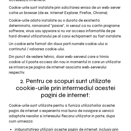
acceseaza internetul.
Cookie-urile sunt instalate prin solicitarea emisa de un web-server
catre un browser (de ex. Internet Explorer, Firefox, Chrome).
Cookie-urile odata instalate au o durata de existenta
determinata, ramanand "pasive", in sensul ca nu contin programe
software, virusi sau spyware si nu vor accesa informatiile de pe
hard driverul utilizatorului pe al carui echipament au fost instalate.
Un cookie este format din doua parti:numele cookie-ului si
continutul / valoarea cookie-ului.
Din punct de vedere tehnic, doar web-serverul care a trimis
cookie-ul il poate accesa din nou in momentul in care un utilizator
se intoarce pe pagina de internet asociata web-serverului
respectiv.
2. Pentru ce scopuri sunt utilizate
cookie-urile prin intermediul acestei
pagini de internet:
Cookie-urile sunt utilizate pentru a furniza utilizatorilor acestei
pagini de internet o experienta mai buna de navigare si servicii
adaptate nevoilor si interesului fiecarui utilizator in parte, dupa
cum urmeaza:
imbunatatirea utilizarii acestei pagini de internet, inclusiv prin