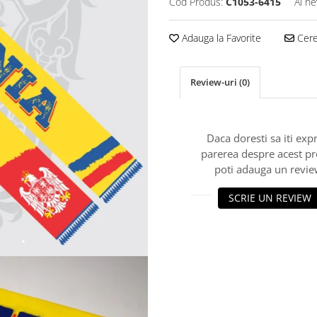
Cod Produs:
C1053-6415
Ai ne
Adauga la Favorite
Cere 
Review-uri
(0)
Daca doresti sa iti exp
parerea despre acest p
poti adauga un revie
SCRIE UN REVIEW