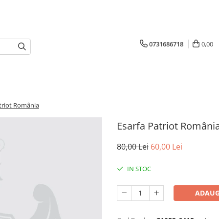
0731686718
0,00
triot România
Esarfa Patriot Români
80,00 Lei
60,00 Lei
IN STOC
ADAUG