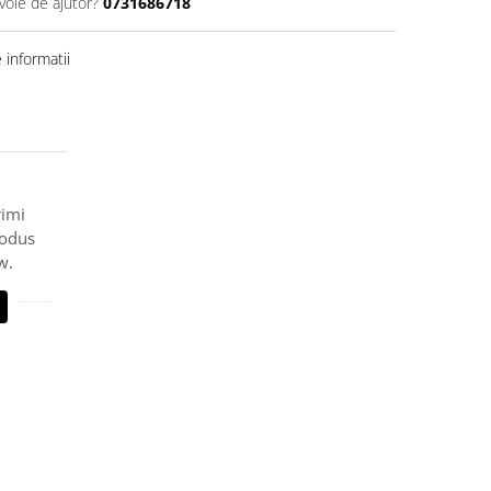
voie de ajutor?
0731686718
informatii
rimi
rodus
w.