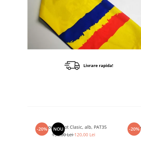
Livrare rapida!
Tricou Patriot Clasic, alb, PAT35
Tr
-20%
NOU
-20%
150,00 Lei
120,00 Lei