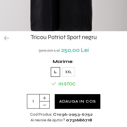
Tricou Patriot Sport negru
250,00 Lei
300,00 Lei
Marime
:
L
XXL
IN STOC
ADAUGA IN COS
Cod Produs:
C1036-2953-6752
Ai nevoie de ajutor?
0731686718