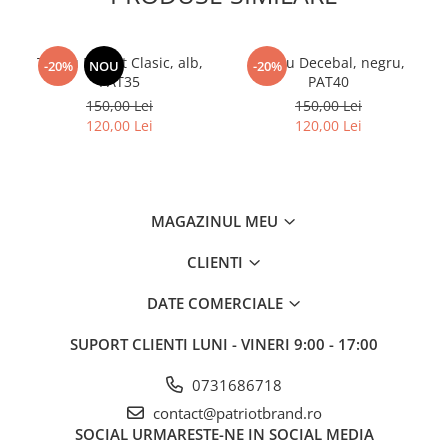
Tricou Patriot Clasic, alb,
Tricou Decebal, negru,
-20%
NOU
-20%
PAT35
PAT40
150,00 Lei
150,00 Lei
120,00 Lei
120,00 Lei
MAGAZINUL MEU
CLIENTI
DATE COMERCIALE
SUPORT CLIENTI
LUNI - VINERI 9:00 - 17:00
0731686718
contact@patriotbrand.ro
SOCIAL
URMARESTE-NE IN SOCIAL MEDIA