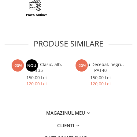
Plata online!
PRODUSE SIMILARE
Tricou Patriot Clasic, alb,
Tricou Decebal, negru,
-20%
NOU
-20%
PAT35
PAT40
150,00 Lei
150,00 Lei
120,00 Lei
120,00 Lei
MAGAZINUL MEU
CLIENTI