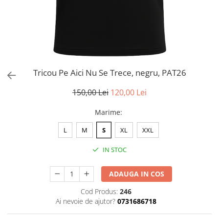
Tricou Pe Aici Nu Se Trece, negru, PAT26
150,00 Lei
120,00 Lei
Marime
:
L
M
S
XL
XXL
IN STOC
ADAUGA IN COS
Cod Produs:
246
Ai nevoie de ajutor?
0731686718