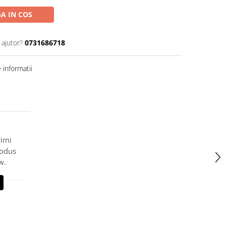
A IN COS
 ajutor?
0731686718
informatii
rimi
rodus
w.