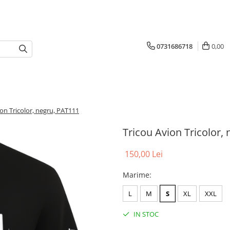
0731686718
0,00
ion Tricolor, negru, PAT111
Tricou Avion Tricolor,
150,00 Lei
Marime
:
L
M
S
XL
XXL
IN STOC