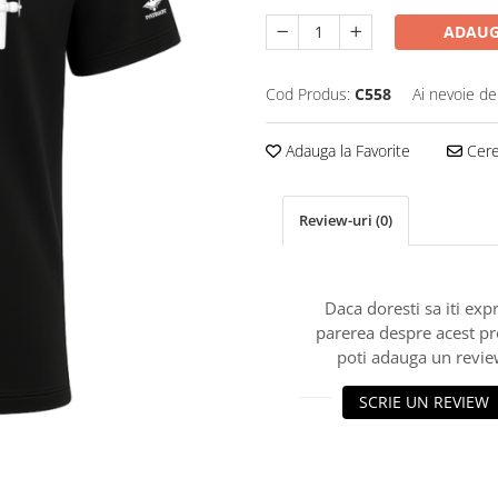
ADAUG
Cod Produs:
C558
Ai nevoie de
Adauga la Favorite
Cere 
Review-uri
(0)
Daca doresti sa iti exp
parerea despre acest p
poti adauga un revie
SCRIE UN REVIEW