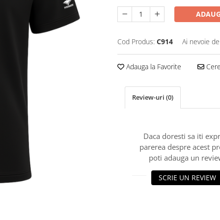
ADAUG
Cod Produs:
C914
Ai nevoie de
Adauga la Favorite
Cere 
Review-uri
(0)
Daca doresti sa iti exp
parerea despre acest p
poti adauga un revie
SCRIE UN REVIEW