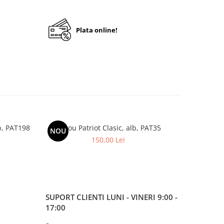
Plata online!
b, PAT198
Tricou Patriot Clasic, alb, PAT35
Tricou Ro
NOU
150,00 Lei
SUPORT CLIENTI
LUNI - VINERI 9:00 -
17:00