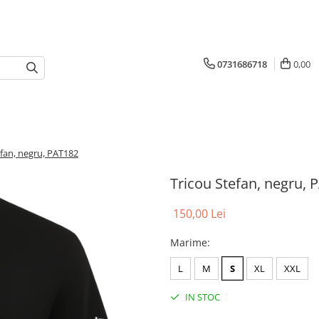
0731686718
0,00
efan, negru, PAT182
Tricou Stefan, negru, 
150,00 Lei
Marime
:
L
M
S
XL
XXL
IN STOC