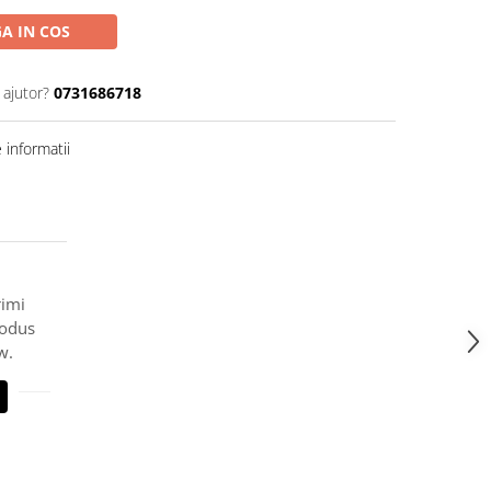
A IN COS
 ajutor?
0731686718
informatii
rimi
rodus
w.