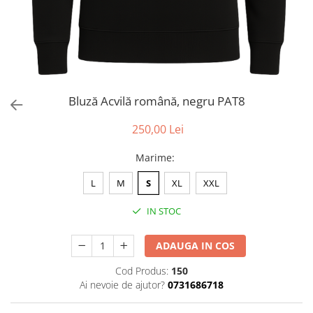
Bluză Acvilă română, negru PAT8
250,00 Lei
Marime
:
L
M
S
XL
XXL
IN STOC
ADAUGA IN COS
Cod Produs:
150
Ai nevoie de ajutor?
0731686718