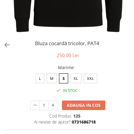
Bluza cocardă tricolor, PAT4
250,00 Lei
Marime
:
L
M
S
XL
XXL
IN STOC
ADAUGA IN COS
Cod Produs:
125
Ai nevoie de ajutor?
0731686718