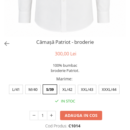
Cămașă Patriot - broderie
300,00 Lei
100% bumbac
broderie Patriot.
Marime
:
L/41
M/40
S/39
XL/42
XXL/43
XXXL/44
IN STOC
ADAUGA IN COS
Cod Produs:
C1014