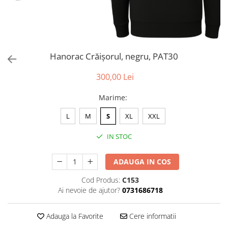
Hanorac Crăișorul, negru, PAT30
300,00 Lei
Marime
:
L
M
S
XL
XXL
IN STOC
ADAUGA IN COS
Cod Produs:
C153
Ai nevoie de ajutor?
0731686718
Adauga la Favorite
Cere informatii