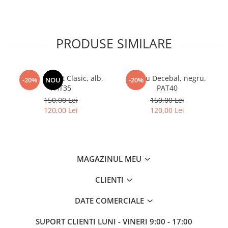
PRODUSE SIMILARE
Tricou Patriot Clasic, alb,
Tricou Decebal, negru,
-20%
NOU
-20%
PAT35
PAT40
150,00 Lei
150,00 Lei
120,00 Lei
120,00 Lei
MAGAZINUL MEU
CLIENTI
DATE COMERCIALE
SUPORT CLIENTI
LUNI - VINERI 9:00 - 17:00