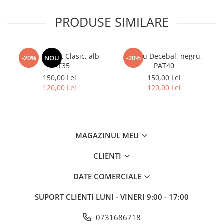
PRODUSE SIMILARE
Tricou Patriot Clasic, alb,
Tricou Decebal, negru,
-20%
NOU
-20%
PAT35
PAT40
150,00 Lei
150,00 Lei
120,00 Lei
120,00 Lei
MAGAZINUL MEU
CLIENTI
DATE COMERCIALE
SUPORT CLIENTI
LUNI - VINERI 9:00 - 17:00
0731686718