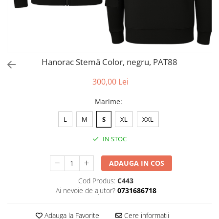
Hanorac Stemă Color, negru, PAT88
300,00 Lei
Marime
:
L
M
S
XL
XXL
IN STOC
ADAUGA IN COS
Cod Produs:
C443
Ai nevoie de ajutor?
0731686718
Adauga la Favorite
Cere informatii