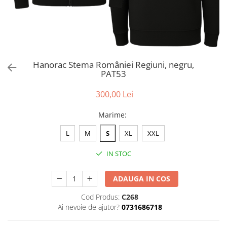
Hanorac Stema României Regiuni, negru,
PAT53
300,00 Lei
Marime
:
L
M
S
XL
XXL
IN STOC
ADAUGA IN COS
Cod Produs:
C268
Ai nevoie de ajutor?
0731686718