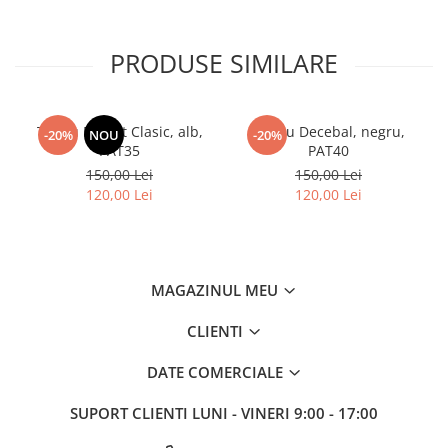
PRODUSE SIMILARE
Tricou Patriot Clasic, alb,
Tricou Decebal, negru,
-20%
NOU
-20%
PAT35
PAT40
150,00 Lei
150,00 Lei
120,00 Lei
120,00 Lei
MAGAZINUL MEU
CLIENTI
DATE COMERCIALE
SUPORT CLIENTI
LUNI - VINERI 9:00 - 17:00