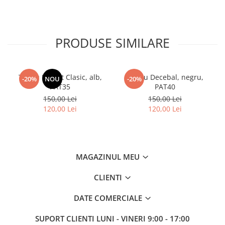
PRODUSE SIMILARE
Tricou Patriot Clasic, alb,
Tricou Decebal, negru,
-20%
NOU
-20%
PAT35
PAT40
150,00 Lei
150,00 Lei
120,00 Lei
120,00 Lei
MAGAZINUL MEU
CLIENTI
DATE COMERCIALE
SUPORT CLIENTI
LUNI - VINERI 9:00 - 17:00