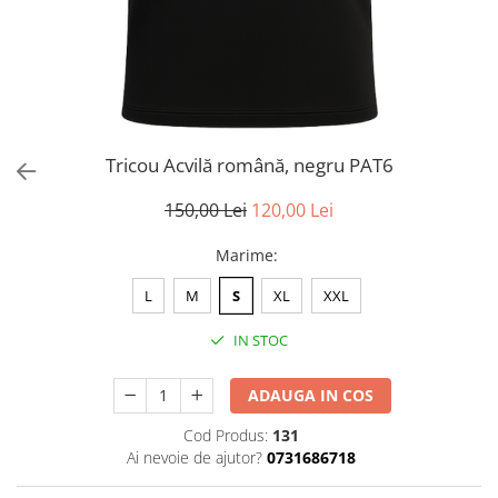
Tricou Acvilă română, negru PAT6
150,00 Lei
120,00 Lei
Marime
:
L
M
S
XL
XXL
IN STOC
ADAUGA IN COS
Cod Produs:
131
Ai nevoie de ajutor?
0731686718