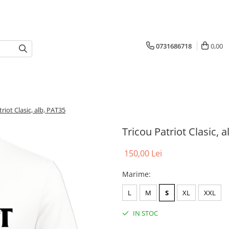
0731686718
0,00
riot Clasic, alb, PAT35
Tricou Patriot Clasic, 
150,00 Lei
Marime
:
L
M
S
XL
XXL
IN STOC