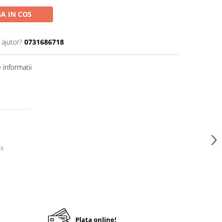
A IN COS
 ajutor?
0731686718
informatii
us
Plata online!