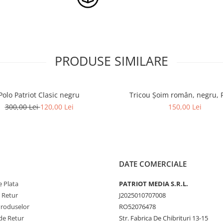
PRODUSE SIMILARE
Polo Patriot Clasic negru
Tricou Șoim român, negru, 
300,00 Lei
120,00 Lei
150,00 Lei
DATE COMERCIALE
 Plata
PATRIOT MEDIA S.R.L.
e Retur
J2025010707008
Produselor
RO52076478
de Retur
Str. Fabrica De Chibrituri 13-15