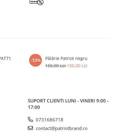
PAT71
Pălărie Patriot negru
Hanorac 
-33%
150,00 Lei
100,00 Lei
SUPORT CLIENTI
LUNI - VINERI 9:00 -
17:00
0731686718
contact@patriotbrand.ro