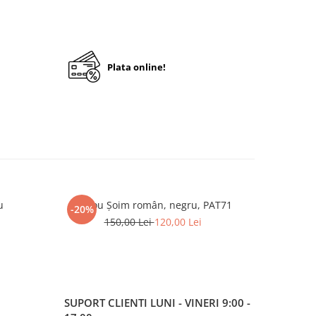
Plata online!
u
Tricou Șoim român, negru, PAT71
P
-20%
-33%
150,00 Lei
120,00 Lei
1
SUPORT CLIENTI
LUNI - VINERI 9:00 -