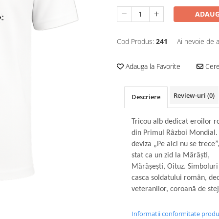
ADAUG
Cod Produs:
241
Ai nevoie de a
Adauga la Favorite
Cere 
Review-uri
(0)
Descriere
Tricou alb dedicat eroilor 
din Primul Râzboi Mondial.
deviza „Pe aici nu se trece”,
stat ca un zid la Mărăști,
Mărășești, Oituz. Simboluri
casca soldatului român, de
veteranilor, coroană de ste
Informatii conformitate prod