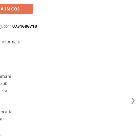
A IN COS
jutor?
0731686718
informatii
români
 Sub
 s-a
 –
corația
jar
us