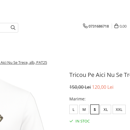
0731686718
0,00
 Aici Nu Se Trece, alb, PAT25
Tricou Pe Aici Nu Se Tr
150,00 Lei
120,00 Lei
Marime
:
L
M
S
XL
XXL
IN STOC