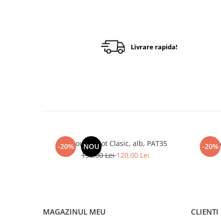
Livrare rapida!
Tricou Patriot Clasic, alb, PAT35
Tr
-20%
NOU
-20%
150,00 Lei
120,00 Lei
MAGAZINUL MEU
CLIENTI