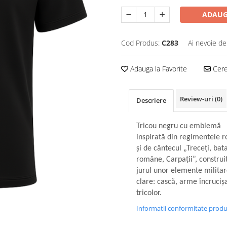
ADAUG
Cod Produs:
C283
Ai nevoie de
Adauga la Favorite
Cere 
Review-uri
(0)
Descriere
Tricou negru cu emblemă
inspirată din regimentele 
și de cântecul „Treceți, bat
române, Carpații”, construit
jurul unor elemente milita
clare: cască, arme încrucișa
tricolor.
Informatii conformitate prod