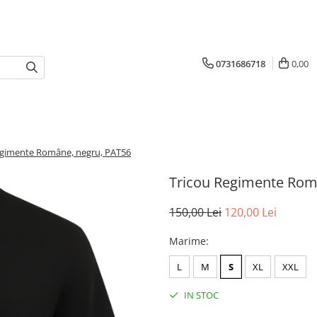
0731686718
0,00
egimente Române, negru, PAT56
Tricou Regimente Rom
150,00 Lei
120,00 Lei
Marime
:
L
M
S
XL
XXL
IN STOC