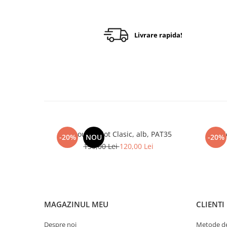
Livrare rapida!
Tricou Patriot Clasic, alb, PAT35
Tr
-20%
NOU
-20%
150,00 Lei
120,00 Lei
MAGAZINUL MEU
CLIENTI
Despre noi
Metode de