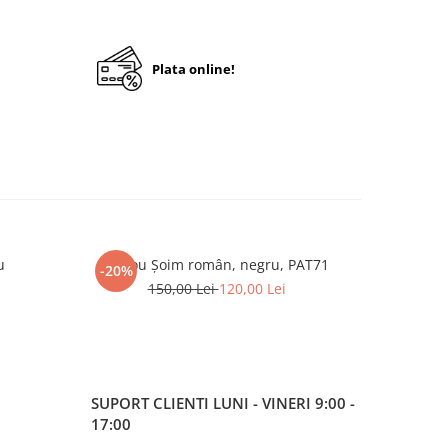
Plata online!
u
Tricou Șoim român, negru, PAT71
P
-20%
-33%
150,00 Lei
120,00 Lei
1
SUPORT CLIENTI
LUNI - VINERI 9:00 -
17:00