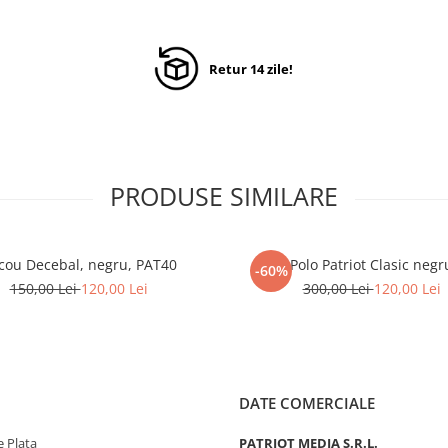
Retur 14 zile!
PRODUSE SIMILARE
icou Decebal, negru, PAT40
Polo Patriot Clasic negr
-60%
150,00 Lei
120,00 Lei
300,00 Lei
120,00 Lei
DATE COMERCIALE
 Plata
PATRIOT MEDIA S.R.L.