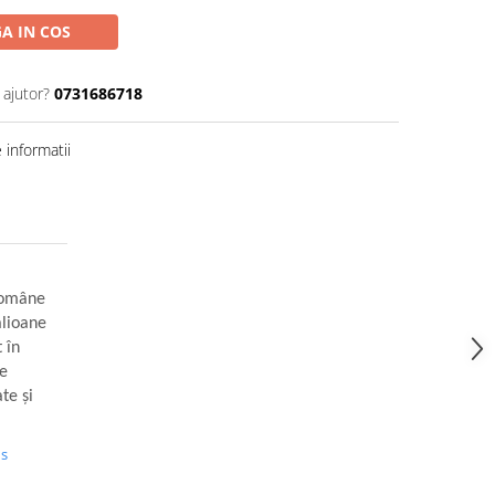
A IN COS
 ajutor?
0731686718
informatii
române
alioane
 în
re
te și
us