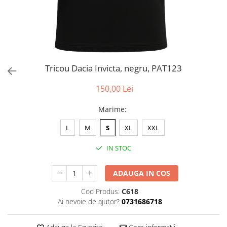
Tricou Dacia Invicta, negru, PAT123
150,00 Lei
Marime
:
L
M
S
XL
XXL
IN STOC
ADAUGA IN COS
Cod Produs:
C618
Ai nevoie de ajutor?
0731686718