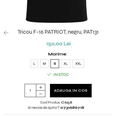
Tricou F-16 PATRIOT, negru, PAT131
150,00 Lei
Marime
:
L
M
S
XL
XXL
IN STOC
ADAUGA IN COS
Cod Produs:
C658
Ai nevoie de ajutor?
0731686718