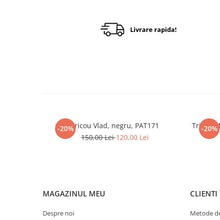
Livrare rapida!
Tricou Vlad, negru, PAT171
Tricou M
-20%
-20%
150,00 Lei
120,00 Lei
MAGAZINUL MEU
CLIENTI
Despre noi
Metode de