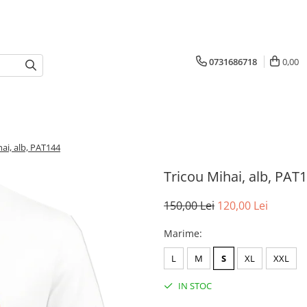
0731686718
0,00
ai, alb, PAT144
Tricou Mihai, alb, PAT
150,00 Lei
120,00 Lei
Marime
:
L
M
S
XL
XXL
IN STOC