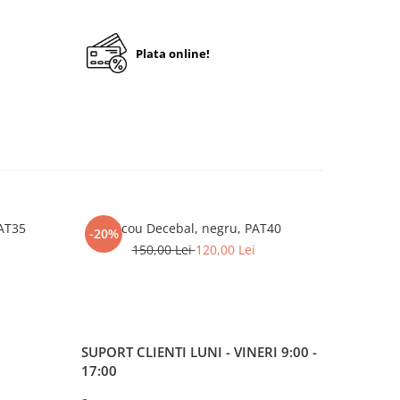
Plata online!
PAT35
Tricou Decebal, negru, PAT40
Tricou Ro
-20%
-20%
150,00 Lei
120,00 Lei
1
SUPORT CLIENTI
LUNI - VINERI 9:00 -
17:00