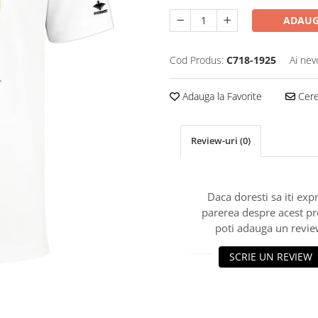
ADAUG
Cod Produs:
C718-1925
Ai nev
Adauga la Favorite
Cere 
Review-uri
(0)
Daca doresti sa iti exp
parerea despre acest p
poti adauga un revie
SCRIE UN REVIEW