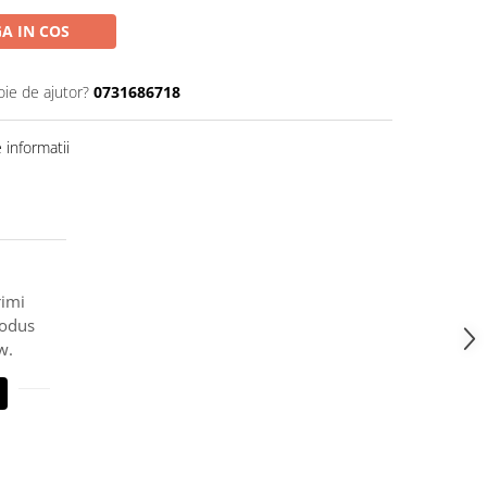
A IN COS
oie de ajutor?
0731686718
informatii
rimi
rodus
w.