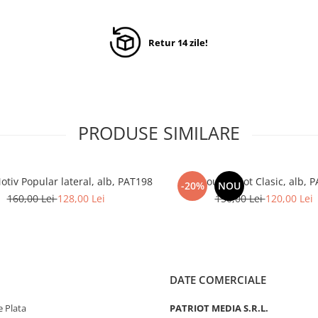
Retur 14 zile!
PRODUSE SIMILARE
otiv Popular lateral, alb, PAT198
Tricou Patriot Clasic, alb, 
-20%
NOU
160,00 Lei
128,00 Lei
150,00 Lei
120,00 Lei
DATE COMERCIALE
 Plata
PATRIOT MEDIA S.R.L.