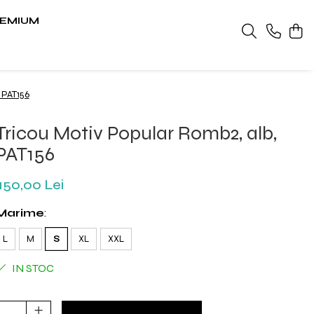
EMIUM
 PAT156
Tricou Motiv Popular Romb2, alb,
PAT156
150,00 Lei
Marime
:
L
M
S
XL
XXL
IN STOC