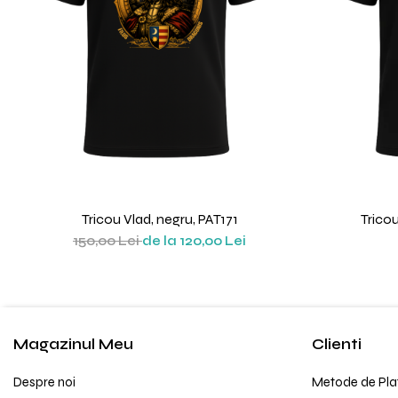
Tricou Vlad, negru, PAT171
Trico
150,00 Lei
de la 120,00 Lei
Magazinul Meu
Clienti
Despre noi
Metode de Pla