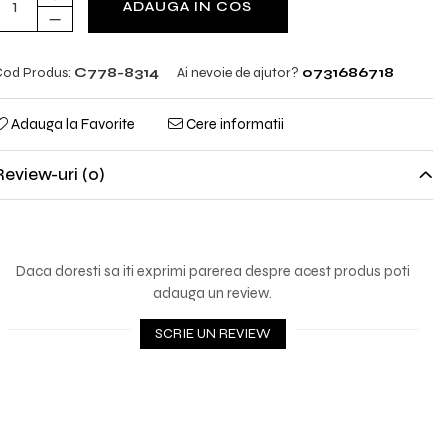
ADAUGA IN COS
od Produs:
C778-8314
Ai nevoie de ajutor?
0731686718
Adauga la Favorite
Cere informatii
Review-uri
(0)
Daca doresti sa iti exprimi parerea despre acest produs poti
adauga un review.
SCRIE UN REVIEW