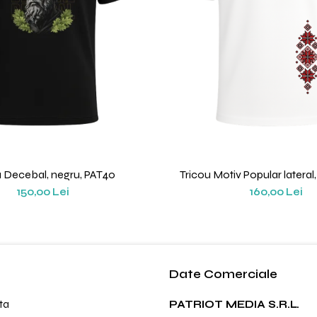
u Decebal, negru, PAT40
Tricou Motiv Popular lateral,
150,00 Lei
160,00 Lei
Date Comerciale
ta
PATRIOT MEDIA S.R.L.