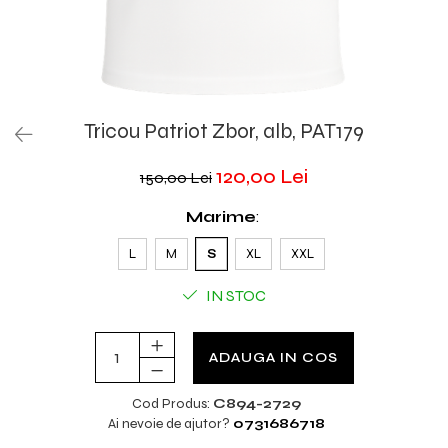
Tricou Patriot Zbor, alb, PAT179
120,00 Lei
150,00 Lei
Marime
:
L
M
S
XL
XXL
IN STOC
ADAUGA IN COS
Cod Produs:
C894-2729
Ai nevoie de ajutor?
0731686718