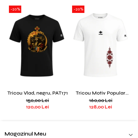
-20%
-20%
Tricou Vlad, negru, PAT171
Tricou Motiv Popular
T
lateral, alb, PAT198
150,00 Lei
160,00 Lei
120,00 Lei
128,00 Lei
Magazinul Meu