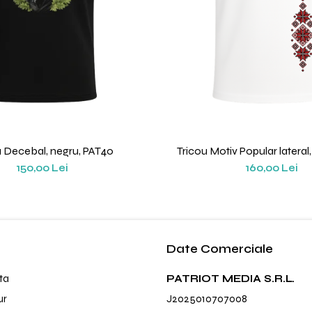
u Decebal, negru, PAT40
Tricou Motiv Popular lateral,
150,00 Lei
160,00 Lei
Date Comerciale
ta
PATRIOT MEDIA S.R.L.
ur
J2025010707008