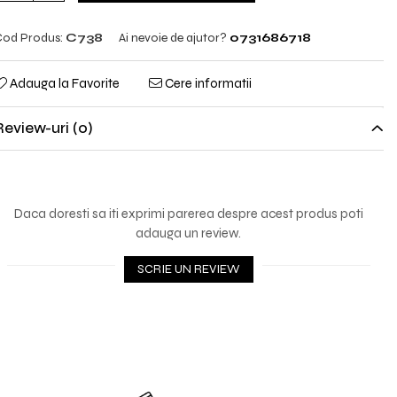
od Produs:
C738
Ai nevoie de ajutor?
0731686718
Adauga la Favorite
Cere informatii
Review-uri
(0)
Daca doresti sa iti exprimi parerea despre acest produs poti
adauga un review.
SCRIE UN REVIEW