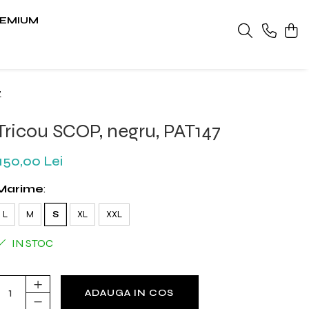
EMIUM
7
Tricou SCOP, negru, PAT147
150,00 Lei
Marime
:
L
M
S
XL
XXL
IN STOC
ADAUGA IN COS