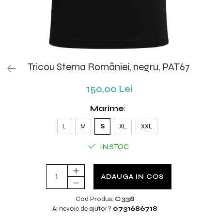
Tricou Stema României, negru, PAT67
150,00 Lei
Marime
:
L
M
S
XL
XXL
IN STOC
ADAUGA IN COS
Cod Produs:
C338
Ai nevoie de ajutor?
0731686718